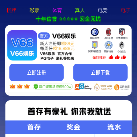
澳门十大网投平台排行榜 - 下载最新版
首页
关于我们
产品预
首页
>
新闻资讯
>
行业资讯
产品预览
基础材料
自行车钛部件
GR5
钛棒
是应用广泛的
摩托车钛部件
的平衡，比强度表现优异，
汽车钛部件