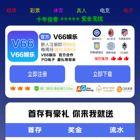
澳门十大网投平台排行榜 - 下载最新版
首页
关于我们
产品预
首页
>
新闻资讯
>
技术知识
产品预览
基础材料
自行车钛部件
钛焊管是一种具有高强度
摩托车钛部件
节，下面将详细介绍钛焊管
汽车钛部件