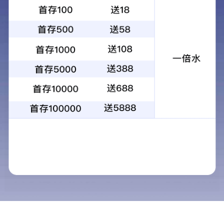
一、钛焊管的制作过程
钛球
1. 原材料准备：首先需
2. 管材加工：
钛材料
经
定制CNC钛部件
3. 焊接处理：将管材进
钛锻造部件
首页
澳门十大网投平台排行榜
护，以保证焊接处的纯度。
联系人：陈经理
4. 加工处理：对焊接后
电话：18220713588
5. 检测质量：对制成的
手机号：18740677522
6. 包装出货：对钛焊管
邮箱：
sales@hyxti.com
地址：陕西省宝鸡市高新开发区八
二、钛焊管制作中的要求
鱼镇高崖工业园168号
1. 材料纯度高：钛焊管
2. 焊接技术：钛焊管的
3. 设备精良：钛焊管的
产生影响。