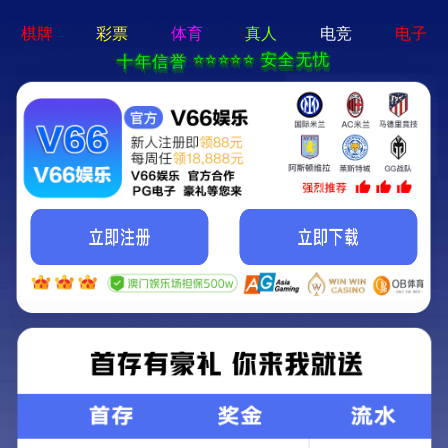
澳门十大网投平台排行榜 - 下载最新版
首页
关于我们
产品预
首页
>
新闻资讯
>
技术知识
产品预览
基础材料
自行车钛部件
一、靶材的概念
摩托车钛部件
靶材，又称为溅射靶材，
汽车钛部件