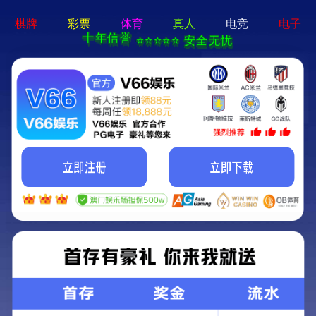
澳门十大网投平台排行榜 - 下载最新版
首页
关于我们
产品预
首页
>
产品预览
>
钛球
产品预览
基础材料
自行车钛部件
摩托车钛部件
汽车钛部件